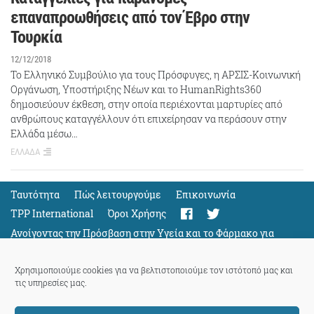
επαναπροωθήσεις από τον Έβρο στην
Τουρκία
12/12/2018
Το Ελληνικό Συμβούλιο για τους Πρόσφυγες, η ΑΡΣΙΣ-Κοινωνική
Οργάνωση, Υποστήριξης Νέων και το HumanRights360
δημοσιεύουν έκθεση, στην οποία περιέχονται μαρτυρίες από
ανθρώπους καταγγέλλουν ότι επιχείρησαν να περάσουν στην
Ελλάδα μέσω…
ΕΛΛΑΔΑ
Ταυτότητα
Πώς λειτουργούμε
Eπικοινωνία
TPP International
Όροι Χρήσης
Ανοίγοντας την Πρόσβαση στην Υγεία και το Φάρμακο για
Όλους
Support
Χρησιμοποιούμε cookies για να βελτιστοποιούμε τον ιστότοπό μας και
τις υπηρεσίες μας.