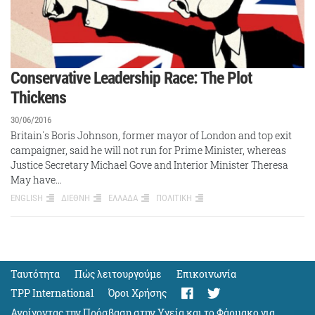
Conservative Leadership Race: The Plot
Thickens
30/06/2016
Britain΄s Boris Johnson, former mayor of London and top exit
campaigner, said he will not run for Prime Minister, whereas
Justice Secretary Michael Gove and Interior Minister Theresa
May have…
ENGLISH
ΔΙΕΘΝΗ
ΕΛΛΑΔΑ
ΠΟΛΙΤΙΚΗ
Ταυτότητα
Πώς λειτουργούμε
Eπικοινωνία
TPP International
Όροι Χρήσης
Ανοίγοντας την Πρόσβαση στην Υγεία και το Φάρμακο για