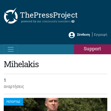
ThePressProject
powered by our
community members
Σύνδεση
Εγγραφή
Support
Mihelakis
1
αναρτήσεις
ΡΕΠΟΡΤΑΖ