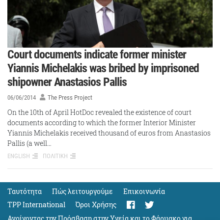
Court documents indicate former minister
Yiannis Michelakis was bribed by imprisoned
shipowner Anastasios Pallis
06/06/2014
The Press Project
On the 10th of April HotDoc revealed the existence of court
documents according to which the former Interior Minister
Yiannis Michelakis received thousand of euros from Anastasios
Pallis (a well…
ENGLISH
ΠΟΛΙΤΙΚΗ
Ταυτότητα
Πώς λειτουργούμε
Eπικοινωνία
TPP International
Όροι Χρήσης
Ανοίγοντας την Πρόσβαση στην Υγεία και το Φάρμακο για