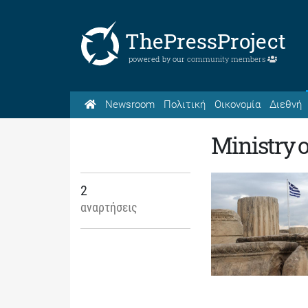
ThePressProject
powered by our
community members
Newsroom
Πολιτική
Οικονομία
Διεθνή
Ministry o
2
αναρτήσεις