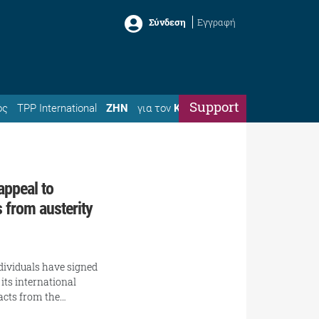
Σύνδεση
Εγγραφή
Support
ός
TPP International
ΖΗΝ
για τον
Κώστα
appeal to
 from austerity
dividuals have signed
its international
facts from the…