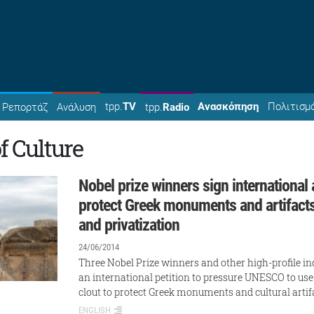
tpp.
TV
Ανασκόπηση
Πολιτισμ
Ρεπορτάζ
Ανάλυση
tpp.
Radio
f Culture
Nobel prize winners sign international 
protect Greek monuments and artifacts
and privatization
24/06/2014
Three Nobel Prize winners and other high-profile in
an international petition to pressure UNESCO to use 
clout to protect Greek monuments and cultural arti
ENGLISH