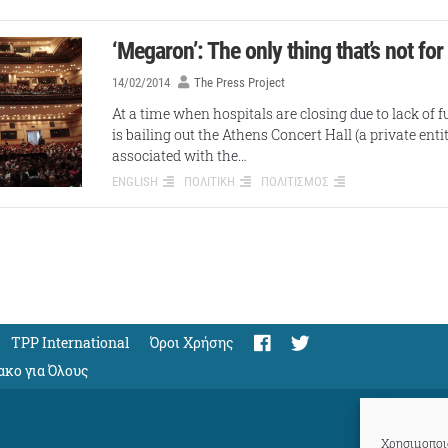
‘Megaron’: The only thing that’s not for
14/02/2014
The Press Project
At a time when hospitals are clοsing due to lack of
is bailing out the Athens Concert Hall (a private enti
associated with the…
ENGLISH
ΠΟΛΙΤΙΚΗ
ΠΟΛΙΤΙΣΜΟΣ
TPP International
Όροι Χρήσης
ακο για Όλους
Χρησιμοποιο