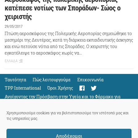
κατέπεσε νοτίως των Σποράδων- Σώος ο
χειριστής
29/05/2017
Πτώση αεροσκάφους της Πολεμικής Αεροπορίας σημειώθηκε το
μεσημέρι της Δευτέρας, κατά τη διάρκεια εκπαιδευτικής άσκησης
και ενώ πετούσε νότια από τις Σποράδες. Ο χειριστής του
εγκατέλειψε το αεροσκάφος χωρίς να…
ΕΛΛΑΔΑ
Ταυτότητα
Πώς λειτουργούμε
Eπικοινωνία
TPP International
Όροι Χρήσης
Ανοίγοντας την Πρόσβαση στην Υγεία και το Φάρμακο για
Όλους
Support
Χρησιμοποιούμε cookies για να βελτιστοποιούμε τον ιστότοπό μας και
τις υπηρεσίες μας.
Αποδέχομαι