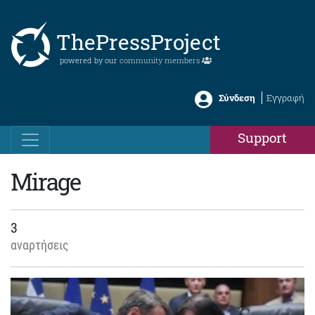
ThePressProject
powered by our
community members
Σύνδεση
Εγγραφή
Support
Mirage
3
αναρτήσεις