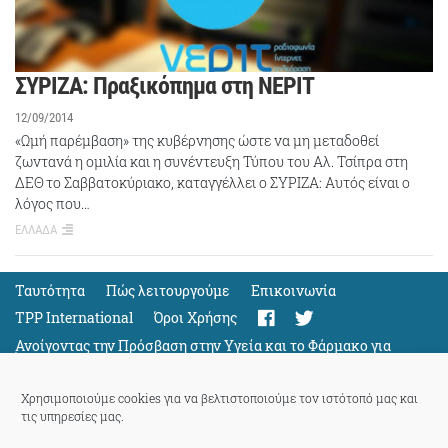
ΣΥΡΙΖΑ: Πραξικόπημα στη ΝΕΡΙΤ
12/09/2014
«Ωμή παρέμβαση» της κυβέρνησης ώστε να μη μεταδοθεί
ζωντανά η ομιλία και η συνέντευξη Τύπου του Αλ. Τσίπρα στη
ΔΕΘ το Σαββατοκύριακο, καταγγέλλει ο ΣΥΡΙΖΑ: Αυτός είναι ο
λόγος που…
ΕΛΛΑΔΑ
Ταυτότητα
Πώς λειτουργούμε
Eπικοινωνία
TPP International
Όροι Χρήσης
Ανοίγοντας την Πρόσβαση στην Υγεία και το Φάρμακο για
Όλους
Support
Χρησιμοποιούμε cookies για να βελτιστοποιούμε τον ιστότοπό μας και
τις υπηρεσίες μας.