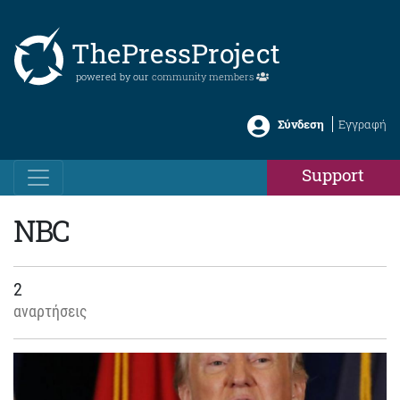
ThePressProject
powered by our
community members
Σύνδεση
Εγγραφή
Support
NBC
2
αναρτήσεις