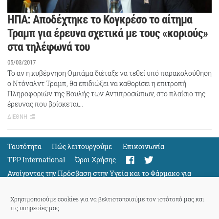
ΗΠΑ: Αποδέχτηκε το Κογκρέσο το αίτημα
Τραμπ για έρευνα σχετικά με τους «κοριούς»
στα τηλέφωνά του
05/03/2017
Το αν η κυβέρνηση Ομπάμα διέταξε να τεθεί υπό παρακολούθηση
ο Ντόναλντ Τραμπ, θα επιδιώξει να καθορίσει η επιτροπή
Πληροφοριών της Βουλής των Αντιπροσώπων, στο πλαίσιο της
έρευνας που βρίσκεται…
ΔΙΕΘΝΗ
Ταυτότητα
Πώς λειτουργούμε
Eπικοινωνία
TPP International
Όροι Χρήσης
Ανοίγοντας την Πρόσβαση στην Υγεία και το Φάρμακο για
Όλους
Support
Χρησιμοποιούμε cookies για να βελτιστοποιούμε τον ιστότοπό μας και
τις υπηρεσίες μας.