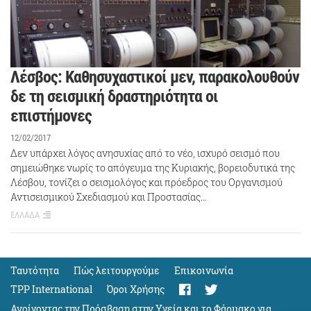
Λέσβος: Καθησυχαστικοί μεν, παρακολουθούν
δε τη σεισμική δραστηριότητα οι
επιστήμονες
12/02/2017
Δεν υπάρχει λόγος ανησυχίας από το νέο, ισχυρό σεισμό που
σημειώθηκε νωρίς το απόγευμα της Κυριακής, βορειοδυτικά της
Λέσβου, τονίζει ο σεισμολόγος και πρόεδρος του Οργανισμού
Αντισεισμικού Σχεδιασμού και Προστασίας…
ΕΛΛΑΔΑ
Ταυτότητα
Πώς λειτουργούμε
Eπικοινωνία
TPP International
Όροι Χρήσης
Ανοίγοντας την Πρόσβαση στην Υγεία και το Φάρμακο για