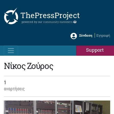
ThePressProject
powered by our
community members
Σύνδεση
Εγγραφή
Support
Νίκος Ζούρος
1
αναρτήσεις