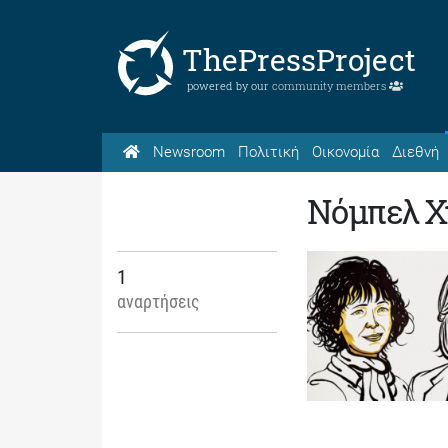
ThePressProject
powered by our
community members
Newsroom
Πολιτική
Οικονομία
Διεθνή
Νόμπελ Χ
1
αναρτήσεις