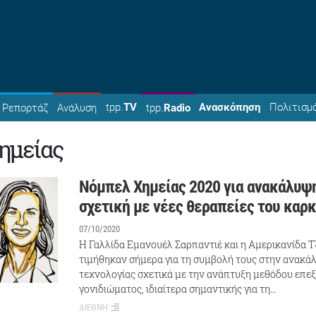
tpp.
TV
Ανασκόπηση
Πολιτισμ
Ρεπορτάζ
Ανάλυση
tpp.
Radio
ημείας
Νόμπελ Χημείας 2020 για ανακάλυψ
σχετική με νέες θεραπείες του καρκ
07/10/2020
Η Γαλλίδα Εμανουέλ Σαρπαντιέ και η Αμερικανίδα 
τιμήθηκαν σήμερα για τη συμβολή τους στην ανακά
τεχνολογίας σχετικά με την ανάπτυξη μεθόδου επε
γονιδιώματος, ιδιαίτερα σημαντικής για τη…
ΔΙΕΘΝΗ