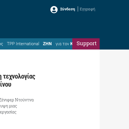
Σύνδεση
Εγγραφή
Support
ός
TPP International
ΖΗΝ
για τον
Κώστα
η τεχνολογίας
ίνου
Τζένιφερ Ντούντνα
λυψη μιας
ξεργασίας