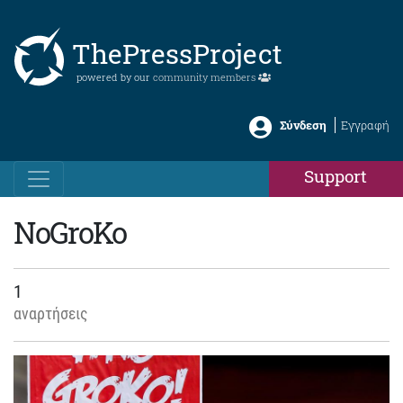
ThePressProject
powered by our
community members
Σύνδεση
Εγγραφή
Support
NoGroKo
1
αναρτήσεις