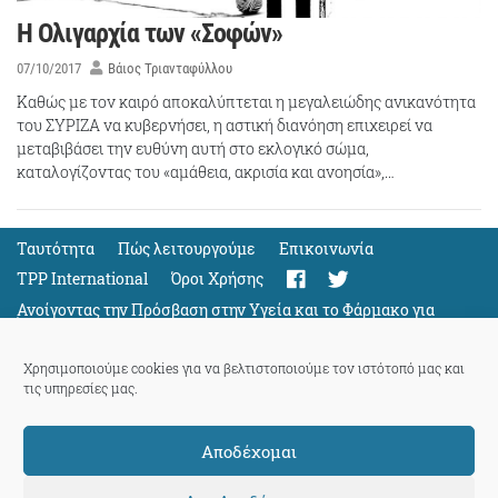
Η Ολιγαρχία των «Σοφών»
07/10/2017
Βάιος Τριανταφύλλου
Καθώς με τον καιρό αποκαλύπτεται η μεγαλειώδης ανικανότητα
του ΣΥΡΙΖΑ να κυβερνήσει, η αστική διανόηση επιχειρεί να
μεταβιβάσει την ευθύνη αυτή στο εκλογικό σώμα,
καταλογίζοντας του «αμάθεια, ακρισία και ανοησία»,…
Ταυτότητα
Πώς λειτουργούμε
Eπικοινωνία
TPP International
Όροι Χρήσης
Ανοίγοντας την Πρόσβαση στην Υγεία και το Φάρμακο για
Όλους
Support
Χρησιμοποιούμε cookies για να βελτιστοποιούμε τον ιστότοπό μας και
τις υπηρεσίες μας.
Αποδέχομαι
ThePressProject
powered by our
community members