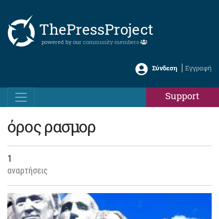
ThePressProject
powered by our
community members
Σύνδεση
Εγγραφή
Support
όρος ρασμορ
1
αναρτήσεις