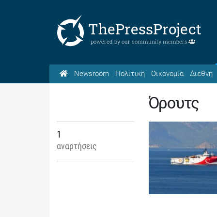
ThePressProject
powered by our
community members
Newsroom
Πολιτική
Οικονομία
Διεθνή
Όρουτς
1
αναρτήσεις