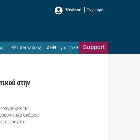
Σύνδεση
Εγγραφή
Support
ός
TPP International
ΖΗΝ
για τον
Κώστα
τικού στην
ς κινήθηκε τις
 ερευνητικό σκάφος
με τη φρεγάτα