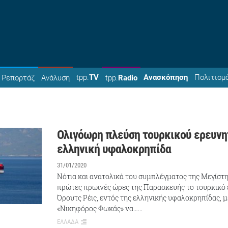
tpp.
TV
Ανασκόπηση
Πολιτισμ
Ρεπορτάζ
Ανάλυση
tpp.
Radio
Ολιγόωρη πλεύση τουρκικού ερευνη
ελληνική υφαλοκρηπίδα
31/01/2020
Νότια και ανατολικά του συμπλέγματος της Μεγίστη
πρώτες πρωινές ώρες της Παρασκευής το τουρκικό
Όρουτς Ρέις, εντός της ελληνικής υφαλοκρηπίδας, 
«Νικηφόρος Φωκάς» να……
ΕΛΛΑΔΑ