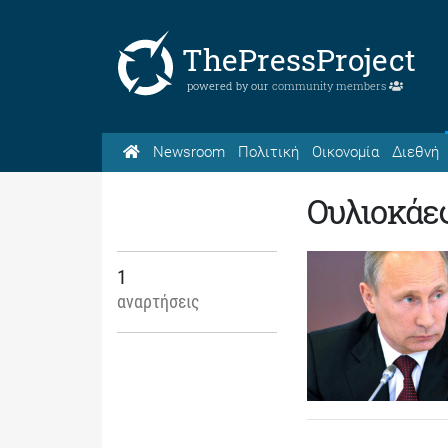
ThePressProject
powered by our
community members
Newsroom
Πολιτική
Οικονομία
Διεθνή
Ουλιοκάε
1
αναρτήσεις