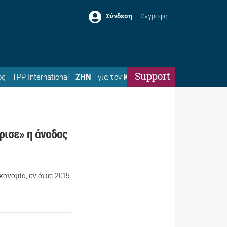
Σύνδεση
Εγγραφή
Support
ός
TPP International
ΖΗΝ
για τον
Κώστα
ρισε» η άνοδος
ονομία, εν όψει 2015,