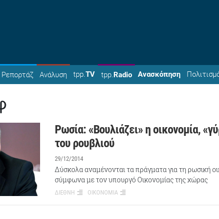
tpp.
TV
Ανασκόπηση
Πολιτισμ
Ρεπορτάζ
Ανάλυση
tpp.
Radio
φ
Ρωσία: «Βουλιάζει» η οικονομία, «γύ
του ρουβλιού
29/12/2014
Δύσκολα αναμένονται τα πράγματα για τη ρωσική οικ
σύμφωνα με τον υπουργό Οικονομίας της χώρας
ΔΙΕΘΝΗ
ΟΙΚΟΝΟΜΙΑ