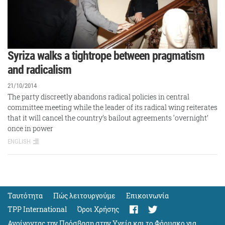
Syriza walks a tightrope between pragmatism
and radicalism
21/10/2014
The party discreetly abandons radical policies in central
committee meeting while the leader of its radical wing reiterates
that it will cancel the country’s bailout agreements ‘overnight’
once in power
ENGLISH
Ταυτότητα
Πώς λειτουργούμε
Eπικοινωνία
TPP International
Όροι Χρήσης
Ανοίγοντας την Πρόσβαση στην Υγεία και το Φάρμακο για