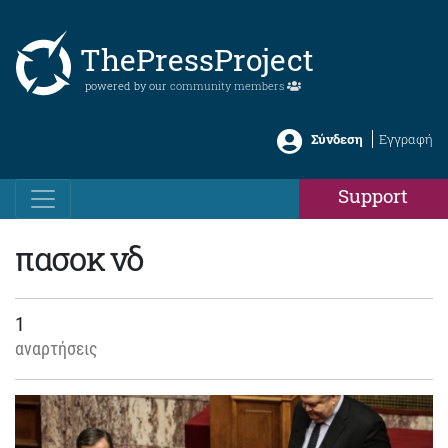
ThePressProject
powered by our
community members
Σύνδεση
Εγγραφή
Support
πασοκ νδ
1
αναρτήσεις