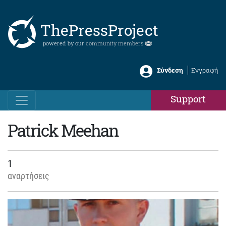
ThePressProject
powered by our
community members
Σύνδεση
Εγγραφή
Support
Patrick Meehan
1
αναρτήσεις