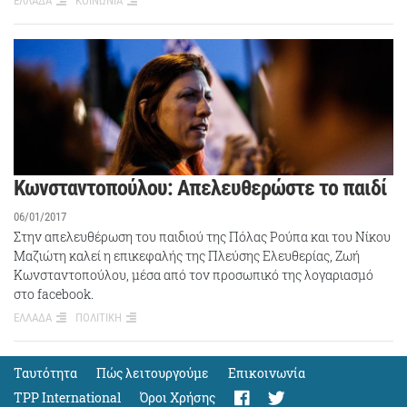
ΕΛΛΑΔΑ
ΚΟΙΝΩΝΙΑ
Κωνσταντοπούλου: Απελευθερώστε το παιδί
06/01/2017
Στην απελευθέρωση του παιδιού της Πόλας Ρούπα και του Νίκου
Μαζιώτη καλεί η επικεφαλής της Πλεύσης Ελευθερίας, Ζωή
Κωνσταντοπούλου, μέσα από τον προσωπικό της λογαριασμό
στο facebook.
ΕΛΛΑΔΑ
ΠΟΛΙΤΙΚΗ
Ταυτότητα
Πώς λειτουργούμε
Eπικοινωνία
TPP International
Όροι Χρήσης