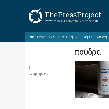
ThePressProject
powered by our
community members
Newsroom
Πολιτική
Οικονομία
Διεθνή
πούδρα
1
αναρτήσεις