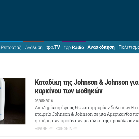
tpp.
TV
Ανασκόπηση
Πολιτισμ
Ρεπορτάζ
Ανάλυση
tpp.
Radio
Καταδίκη της Johnson & Johnson γι
καρκίνου των ωοθηκών
03/05/2016
Αποζημίωση ύψους 55 εκατομμυρίων δολαρίων θα π
εταιρεία Johnson & Johnson σε μια Αμερικανίδα πο
η χρήση των προϊόντων με τάλκη της προκάλεσαν 
ΔΙΕΘΝΗ
ΚΟΙΝΩΝΙΑ