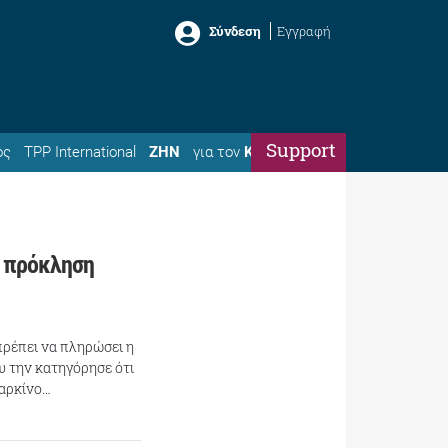
Σύνδεση
Εγγραφή
Support
ός
TPP International
ΖΗΝ
για τον
Κώστα
α πρόκληση
ρέπει να πληρώσει η
υ την κατηγόρησε ότι
καρκίνο…