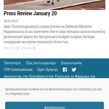
Press Review January 20
20/01/2014
Akis Tsohatzopoulos’s cousin buries ex Defense Minister
Papantoniou in an interview; the troika remains unconvinced by
government plans for the primary budget surplus; foreign
companies are given immunity from tax…
ENGLISH
ΕΛΛΑΔΑ
Ταυτότητα
Πώς λειτουργούμε
Eπικοινωνία
TPP International
Όροι Χρήσης
Ανοίγοντας την Πρόσβαση στην Υγεία και το Φάρμακο για
Όλους
Support
Χρησιμοποιούμε cookies για να βελτιστοποιούμε τον ιστότοπό μας και
τις υπηρεσίες μας.
Αποδέχομαι