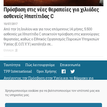
Πρόσβαση στις νέες θεραπείες για χιλιάδες
ασθενείς Ηπατίτιδας C
10/07/2017
Aπό την 1η Ιουλίου και για τους επόμενους 14 μήνες, 5.500
ασθενείς με Ηπατίτιδα C αποκτούν πρόσβαση στις καινούργιες
θεραπείες, καθώς ο Εθνικός Οργανισμός Παροχών Υπηρεσιών
Υγείας (Ε.Ο.Π.Υ.Υ.) κατέληξε σε…
ΕΛΛΑΔΑ
Ταυτότητα
Πώς λειτουργούμε
Eπικοινωνία
TPP International
Όροι Χρήσης
Ανοίγοντας την Πρόσβαση στην Υγεία και το Φάρμακο για
Όλους
Support
Χρησιμοποιούμε cookies για να βελτιστοποιούμε τον ιστότοπό μας και
τις υπηρεσίες μας.