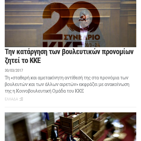
Την κατάργηση των βουλευτικών προνομίων
ζητεί το ΚΚΕ
30/03/2017
Τη «σταθερή και αμετακίνητη αντίθεσή της στα προνόμια των
βουλευτών και των άλλων αιρετών» εκφράζει με ανακοίνωση
της η Κοινοβουλευτική Ομάδα του ΚΚΕ
ΕΛΛΑΔΑ