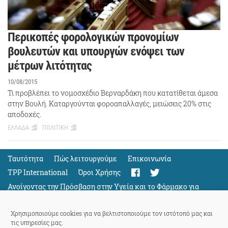
Περικοπές φορολογικών προνομίων
βουλευτών και υπουργών ενόψει των
μέτρων λιτότητας
10/08/2015
Τι προβλέπει το νομοσχέδιο Βερναρδάκη που κατατίθεται άμεσα
στην Βουλή. Καταργούνται φοροαπαλλαγές, μειώσεις 20% στις
αποδοχές.
ΕΛΛΑΔΑ
ΠΟΛΙΤΙΚΗ
Ταυτότητα
Πώς λειτουργούμε
Eπικοινωνία
TPP International
Όροι Χρήσης
Ανοίγοντας την Πρόσβαση στην Υγεία και το Φάρμακο για
Όλους
Support
Χρησιμοποιούμε cookies για να βελτιστοποιούμε τον ιστότοπό μας και
τις υπηρεσίες μας.