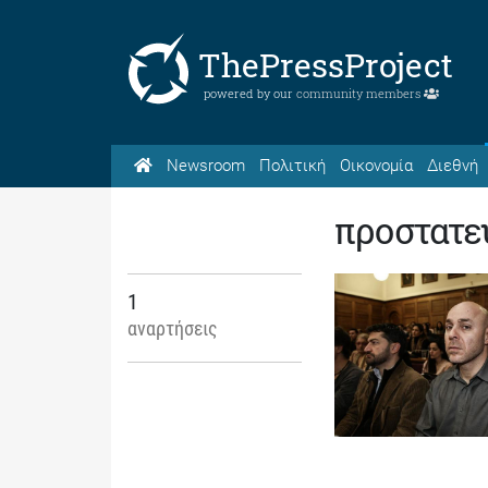
ThePressProject
powered by our
community members
Newsroom
Πολιτική
Οικονομία
Διεθνή
προστατε
1
αναρτήσεις