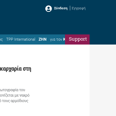
Σύνδεση
Εγγραφή
Support
ός
TPP International
ΖΗΝ
για τον
Κώστα
 καρχαρία στη
φωτογραφία του
ονίζεται με νεκρό
ό τους αρμόδιους