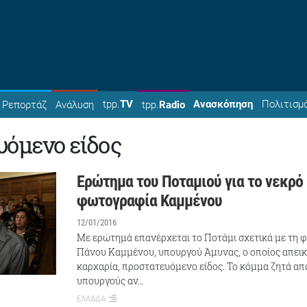
tpp.
TV
Ανασκόπηση
Πολιτισμ
Ρεπορτάζ
Ανάλυση
tpp.
Radio
υόμενο είδος
Ερώτημα του Ποταμιού για το νεκρό
φωτογραφία Καμμένου
12/01/2016
Με ερώτημά επανέρχεται το Ποτάμι σχετικά με τη 
Πάνου Καμμένου, υπουργού Άμυνας, ο οποίος απεικ
καρχαρία, προστατευόμενο είδος. Το κόμμα ζητά απ
υπουργούς αν…
ΕΛΛΑΔΑ