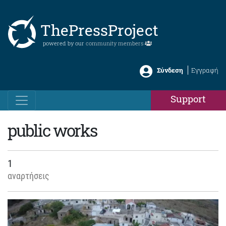
ThePressProject
powered by our
community members
Σύνδεση
Εγγραφή
Support
public works
1
αναρτήσεις