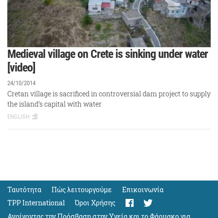
Medieval village on Crete is sinking under water
[video]
24/10/2014
Cretan village is sacrificed in controversial dam project to supply
the island’s capital with water
ENGLISH
Ταυτότητα
Πώς λειτουργούμε
Eπικοινωνία
TPP International
Όροι Χρήσης
Ανοίγοντας την Πρόσβαση στην Υγεία και το Φάρμακο για