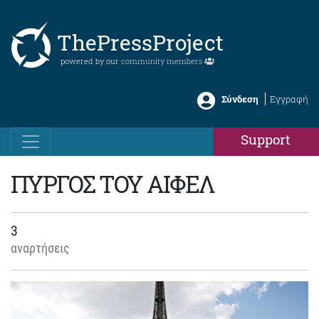
ThePressProject
powered by our
community members
Σύνδεση
Εγγραφή
Support
ΠΥΡΓΟΣ ΤΟΥ ΑΙΦΕΛ
3
αναρτήσεις