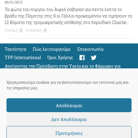
09/01/2015
Τα φώτα του πύργου του Άιφελ έσβησαν για πέντε λεπτά το
βράδυ της Πέμπτης στις 9 οι Γάλλοι προκειμένου να τιμήσουν τα
12 θύματα της τρομοκρατικής επίθεσης στο περιοδικό Charlie…
ΕΛΛΑΔΑ
ΚΟΙΝΩΝΙΑ
Ταυτότητα
Πώς λειτουργούμε
Eπικοινωνία
TPP International
Όροι Χρήσης
Ανοίγοντας την Πρόσβαση στην Υγεία και το Φάρμακο για
Όλους
Support
Χρησιμοποιούμε cookies για να βελτιστοποιούμε τον ιστότοπό μας και
τις υπηρεσίες μας.
Αποδέχομαι
ThePressProject
powered by our
community members
Δεν Αποδέχομαι
Προτιμήσεις
© 2026 ThePressProject | Created by BitsnBytes & re-manufactured