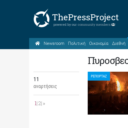
ThePressProject
powered by our
community members
Newsroom
Πολιτική
Οικονομία
Διεθνή
Πυροσβεσ
ΡΕΠΟΡΤΑΖ
11
αναρτήσεις
1
2
»