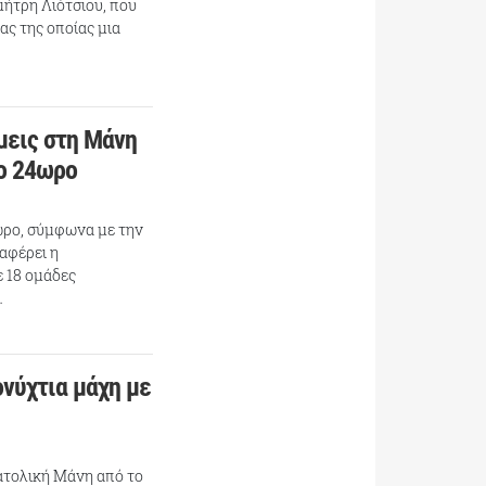
ήτρη Λιότσιου, που
ας της οποίας μια
μεις στη Μάνη
ίο 24ωρο
ωρο, σύμφωνα με την
αφέρει η
 18 ομάδες
…
ονύχτια μάχη με
ατολική Μάνη από το