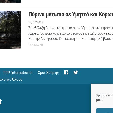
Πύρινα μέτωπα σε Υμηττό και Κορω
17/07/2015
Σε εξέλιξη βρίσκεται φωτιά στον Υμηττό στο ύψος τ
Καρέα. Το πύρινο μέτωπο ξέσπασε μεταξύ του νεκ
και της Λεωφόρου Κατεχάκη και καίει χαμηλή βλάστ
ΕΛΛΑΔΑ
TPP International
Όροι Χρήσης
ακο για Όλους
Χρησιμοποιο
t
μας.