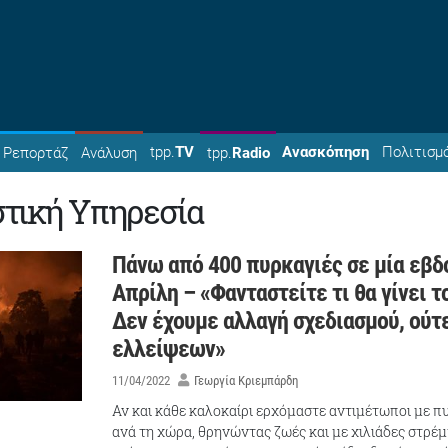
tpp.
TV
Ανασκόπηση
Πολιτισμ
Ρεπορτάζ
Ανάλυση
tpp.
Radio
τική Υπηρεσία
Πάνω από 400 πυρκαγιές σε μία εβδ
Απρίλη – «Φανταστείτε τι θα γίνει 
Δεν έχουμε αλλαγή σχεδιασμού, ούτ
ελλείψεων»
11/04/2022
Γεωργία Κριεμπάρδη
Αν και κάθε καλοκαίρι ερχόμαστε αντιμέτωποι με π
ανά τη χώρα, θρηνώντας ζωές και με χιλιάδες στρέμ