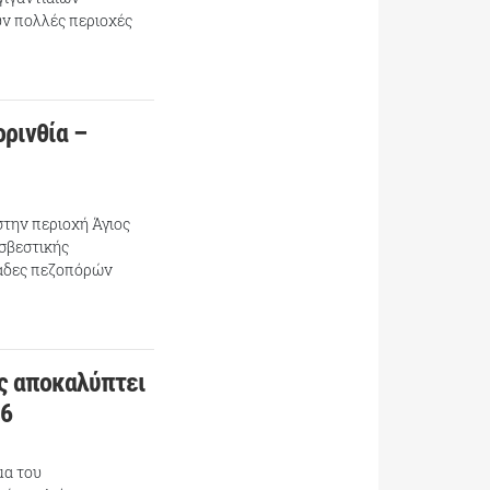
ν πολλές περιοχές
ορινθία –
στην περιοχή Άγιος
οσβεστικής
μάδες πεζοπόρών
ς αποκαλύπτει
16
μα του