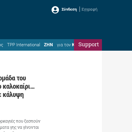
Σύνδεση
Εγγραφή
Support
ός
TPP International
ΖΗΝ
για τον
Κώστα
ομάδα του
το καλοκαίρι…
ε κάλυψη
υρκαγιές που ξεσπούν
ματα γης να γίνονται