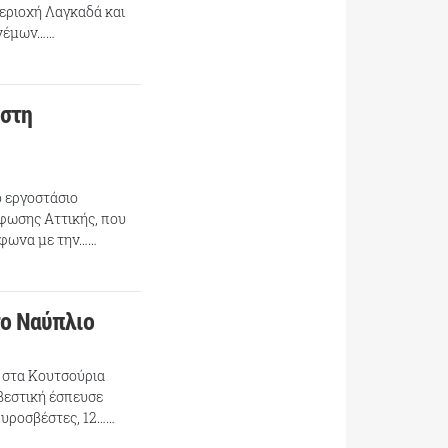
εριοχή Λαγκαδά και
ανέμων……
 στη
ο εργοστάσιο
φωσης Αττικής, που
ύμφωνα με την……
το Ναύπλιο
 στα Κουτσούρια
σβεστική έσπευσε
 πυροσβέστες, 12……