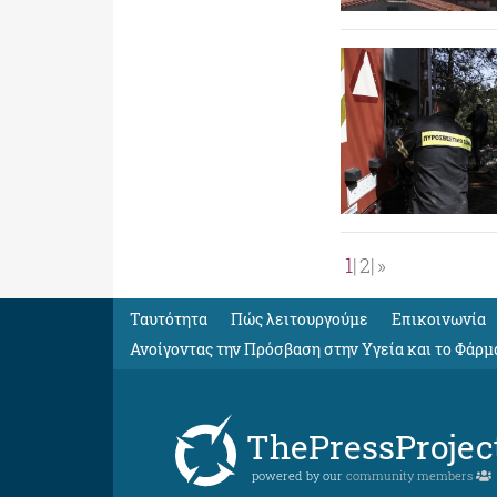
1
2
»
Ταυτότητα
Πώς λειτουργούμε
Eπικοινωνία
Ανοίγοντας την Πρόσβαση στην Υγεία και το Φάρμ
ThePressProjec
powered by our
community members