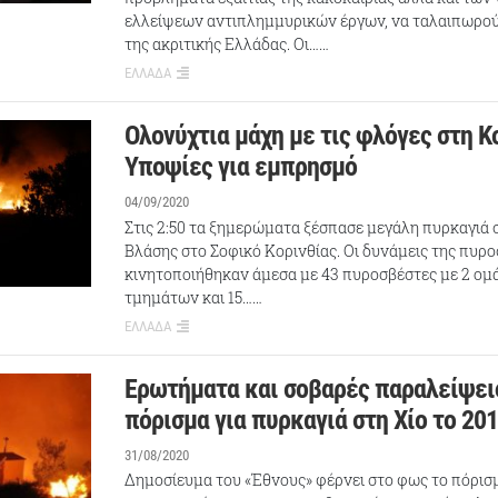
ελλείψεων αντιπλημμυρικών έργων, να ταλαιπωρού
της ακριτικής Ελλάδας. Οι……
ΕΛΛΑΔΑ
Ολονύχτια μάχη με τις φλόγες στη Κ
Υποψίες για εμπρησμό
04/09/2020
Στις 2:50 τα ξημερώματα ξέσπασε μεγάλη πυρκαγιά 
Βλάσης στο Σοφικό Κορινθίας. Οι δυνάμεις της πυρ
κινητοποιήθηκαν άμεσα με 43 πυροσβέστες με 2 ο
τμημάτων και 15……
ΕΛΛΑΔΑ
Ερωτήματα και σοβαρές παραλείψει
πόρισμα για πυρκαγιά στη Χίο το 20
31/08/2020
Δημοσίευμα του «Έθνους» φέρνει στο φως το πόρισ