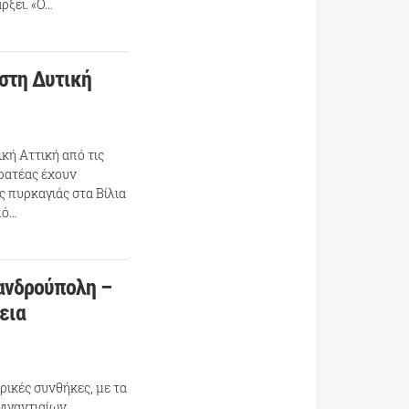
ρξει. «Ο…
στη Δυτική
κή Αττική από τις
ερατέας έχουν
ς πυρκαγιάς στα Βίλια
πό…
ανδρούπολη –
εια
ρικές συνθήκες, με τα
γιγαντιαίων