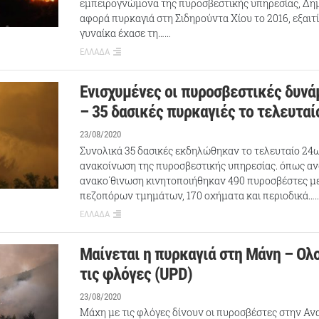
εμπειρογνώμονα της πυροσβεστικής υπηρεσίας, Δημ
αφορά πυρκαγιά στη Σιδηρούντα Χίου το 2016, εξαιτί
γυναίκα έχασε τη……
ΕΛΛΑΔΑ
Ενισχυμένες οι πυροσβεστικές δυνά
– 35 δασικές πυρκαγιές το τελευτα
23/08/2020
Συνολικά 35 δασικές εκδηλώθηκαν το τελευταίο 24
ανακοίνωση της πυροσβεστικής υπηρεσίας. όπως αν
ανακο΄θινωση κινητοποιήθηκαν 490 πυροσβέστες με
πεζοπόρων τμημάτων, 170 οχήματα και περιοδικά…
ΕΛΛΑΔΑ
Μαίνεται η πυρκαγιά στη Μάνη – Ολ
τις φλόγες (UPD)
23/08/2020
Μάχη με τις φλόγες δίνουν οι πυροσβέστες στην Αν