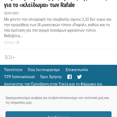
για το «κλείδωμα» των Rafale
25/01/2021
Με φόντο την υπογραφή της σύμβασης ύψους 2,32 δισ. ευρώ για
την προμήθεια των 18 μαχητικών τύπου «Ραφάλ», καθώς και τη
νέα πρόταση για την αγορά τεσσάρων φρεγατών τύπου
Belh@rra,…
ΕΛΛΑΔΑ
1
2
»
Ταυτότητα
Πώς λειτουργούμε
Eπικοινωνία
TPP International
Όροι Χρήσης
Ανοίγοντας την Πρόσβαση στην Υγεία και το Φάρμακο για
Όλους
Support
Χρησιμοποιούμε cookies για να βελτιστοποιούμε τον ιστότοπό μας και
τις υπηρεσίες μας.