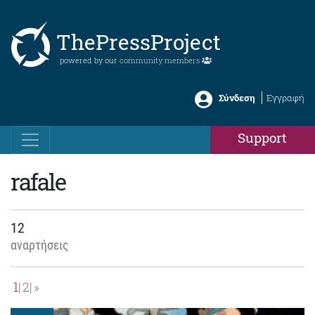
ThePressProject
powered by our
community members
Σύνδεση
Εγγραφή
Support
rafale
12
αναρτήσεις
1
2
»