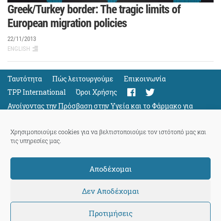
Greek/Turkey border: The tragic limits of
European migration policies
22/11/2013
ENGLISH
Ταυτότητα
Πώς λειτουργούμε
Eπικοινωνία
TPP International
Όροι Χρήσης
Ανοίγοντας την Πρόσβαση στην Υγεία και το Φάρμακο για
Όλους
Support
Χρησιμοποιούμε cookies για να βελτιστοποιούμε τον ιστότοπό μας και
τις υπηρεσίες μας.
Αποδέχομαι
ThePressProject
powered by our
community members
Δεν Αποδέχομαι
Προτιμήσεις
© 2026 ThePressProject | Created by BitsnBytes & re-manufactured