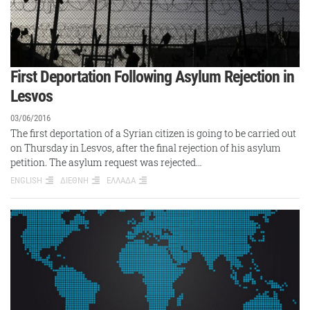
First Deportation Following Asylum Rejection in
Lesvos
03/06/2016
The first deportation of a Syrian citizen is going to be carried out
on Thursday in Lesvos, after the final rejection of his asylum
petition. The asylum request was rejected…
ENGLISH
ΔΙΕΘΝΗ
ΕΛΛΑΔΑ