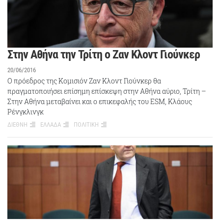
Στην Αθήνα την Τρίτη ο Ζαν Κλοντ Γιούνκερ
20/06/2016
Ο πρόεδρος της Κομισιόν Ζαν Κλοντ Γιούνκερ θα
πραγματοποιήσει επίσημη επίσκεψη στην Αθήνα αύριο, Τρίτη –
Στην Αθήνα μεταβαίνει και ο επικεφαλής του ESM, Κλάους
Ρένγκλινγκ
ΔΙΕΘΝΗ
ΕΛΛΑΔΑ
ΠΟΛΙΤΙΚΗ