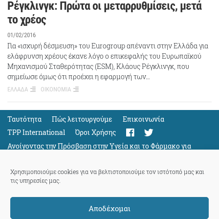
Ρέγκλινγκ: Πρώτα οι μεταρρυθμίσεις, μετά
το χρέος
01/02/2016
Για «ισχυρή δέσμευση» του Eurogroup απέναντι στην Ελλάδα για
ελάφρυνση χρέους έκανε λόγο ο επικεφαλής του Ευρωπαϊκού
Μηχανισμού Σταθερότητας (ESM), Κλάους Ρέγκλινγκ, που
σημείωσε όμως ότι προέχει η εφαρμογή των…
ΕΛΛΑΔΑ
ΟΙΚΟΝΟΜΙΑ
Ταυτότητα
Πώς λειτουργούμε
Eπικοινωνία
TPP International
Όροι Χρήσης
Ανοίγοντας την Πρόσβαση στην Υγεία και το Φάρμακο για
Όλους
Support
Χρησιμοποιούμε cookies για να βελτιστοποιούμε τον ιστότοπό μας και
τις υπηρεσίες μας.
Αποδέχομαι
ThePressProject