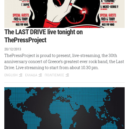
The LAST DRIVE live tonight on
ThePressProject
20/12/2013
ThePressProject is proud to present, live-streaming, the 30th
anniversary concert of Greece’s greatest ever rock band, the Last
Drive. Live streaming to start from about 10.30 pm.
ENGLISH
ΕΛΛΑΔΑ
ΠΟΛΙΤΙΣΜΟΣ