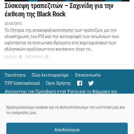
Σύσκεψη τραπεζιτών – Σαχινίδη για την
έκθεση της Black Rock
23/03/2012
Το ζήτημα της ανακεφαλαιοποίησης των τραπεζών, με την
ολοκλήρωση του PSI και την καταγραφή των απωλειών που
υφίστανται τα πιστωτικά ιδρύματα στο χαρτοφυλάκιο των
ελληνικών ομολόγων που κατέχουν, ήταν το…
ΕΛΛΑΔΑ
ΟΙΚΟΝΟΜΙΑ
Ταυτότητα
Πώς λειτουργούμε
Eπικοινωνία
TPP International
Όροι Χρήσης
Ανοίγοντας την Πρόσβαση στην Υγεία και το Φάρμακο για
Όλους
Support
Χρησιμοποιούμε cookies για να βελτιστοποιούμε τον ιστότοπό μας και
τις υπηρεσίες μας.
Αποδέχομαι
ThePressProject