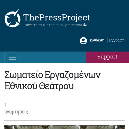
ThePressProject
powered by our
community members
Σύνδεση
Εγγραφή
Support
Σωματείο Εργαζομένων
Εθνικού Θεάτρου
1
αναρτήσεις