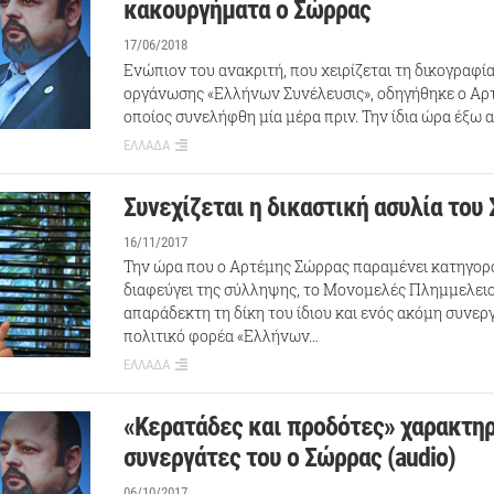
κακουργήματα ο Σώρρας
17/06/2018
Ενώπιον του ανακριτή, που χειρίζεται τη δικογραφία
οργάνωσης «Ελλήνων Συνέλευσις», οδηγήθηκε ο Αρ
οποίος συνελήφθη μία μέρα πριν. Την ίδια ώρα έξω α
ΕΛΛΑΔΑ
Συνεχίζεται η δικαστική ασυλία του
16/11/2017
Την ώρα που ο Αρτέμης Σώρρας παραμένει κατηγορ
διαφεύγει της σύλληψης, το Μονομελές Πλημμελειο
απαράδεκτη τη δίκη του ίδιου και ενός ακόμη συνερ
πολιτικό φορέα «Ελλήνων…
ΕΛΛΑΔΑ
«Κερατάδες και προδότες» χαρακτη
συνεργάτες του ο Σώρρας (audio)
06/10/2017