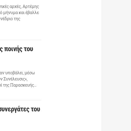
νικές αρχές, Αρτέμης
ό μήνυμα και έβαλλε
νέδριο της
ς ποινής του
χαν υποβάλει, μέσω
ν Συνέλευσις»,
ωί της Παρασκευής…
 συνεργάτες του