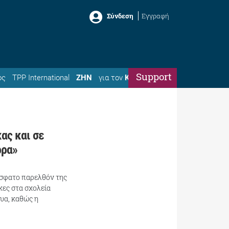
Σύνδεση
Εγγραφή
Support
ός
TPP International
ΖΗΝ
για τον
Κώστα
ας και σε
ρρα»
όσφατο παρελθόν της
κες στα σχολεία
υα, καθώς η