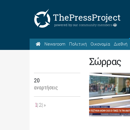
ThePressProject
powered by our
community members
Newsroom
Πολιτική
Οικονομία
Διεθνή
Σώρρας
20
αναρτήσεις
1
2
»