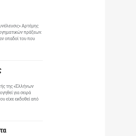
υνέλευσις» Αρτέμης
υργηματικών πράξεων.
ν οπαδοί του που
ς
τής της «Ελλήνων
γηθεί για σειρά
υ είχε εκδοθεί από
ατα