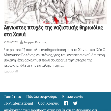
Άγνωστες πτυχές της ναζιστικής θηριωδίας
στα Χανιά
21/05/2020
Γιώργος Κώνστας
*το ρεπορτάζ αποτελεί αναδημοσίευση από τα Χανιώτικα Νέα Ο
Μανούσος Βολάνης γεωπόνος, γιος του αντιστασιακού Λευτέρη
Βολάνη, έχει ασχοληθεί πολύ σοβαρά με την ιστορία της
περιοχής. «Μετά την κατάληψη της……
ΕΛΛΑΔΑ
Ταυτότητα
Πώς λειτουργούμε
Eπικοινωνία
TPP International
Όροι Χρήσης
Ανοίγοντας την Πρόσβαση στην Υγεία και το Φάρμακο για