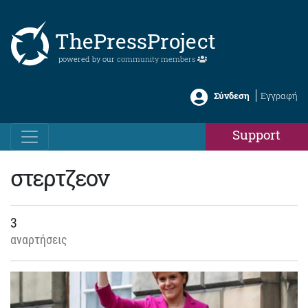
ThePressProject
powered by our
community members
Σύνδεση
Εγγραφή
Support
στερτζεον
3
αναρτήσεις