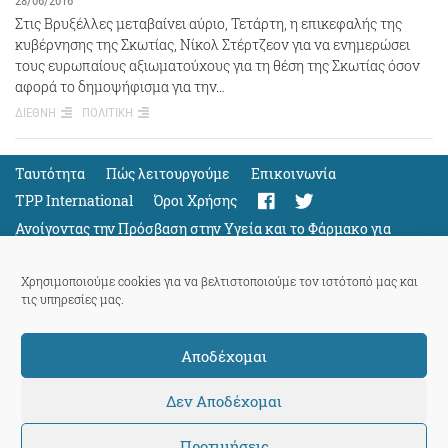
28/06/2016
Στις Βρυξέλλες μεταβαίνει αύριο, Τετάρτη, η επικεφαλής της
κυβέρνησης της Σκωτίας, Νίκολ Στέρτζεον για να ενημερώσει
τους ευρωπαίους αξιωματούχους για τη θέση της Σκωτίας όσον
αφορά το δημοψήφισμα για την…
ΔΙΕΘΝΗ
ΠΟΛΙΤΙΚΗ
Ταυτότητα
Πώς λειτουργούμε
Eπικοινωνία
TPP International
Όροι Χρήσης
Ανοίγοντας την Πρόσβαση στην Υγεία και το Φάρμακο για
Όλους
Support
Χρησιμοποιούμε cookies για να βελτιστοποιούμε τον ιστότοπό μας και
τις υπηρεσίες μας.
Αποδέχομαι
ThePressProject
powered by our
community members
Δεν Αποδέχομαι
Προτιμήσεις