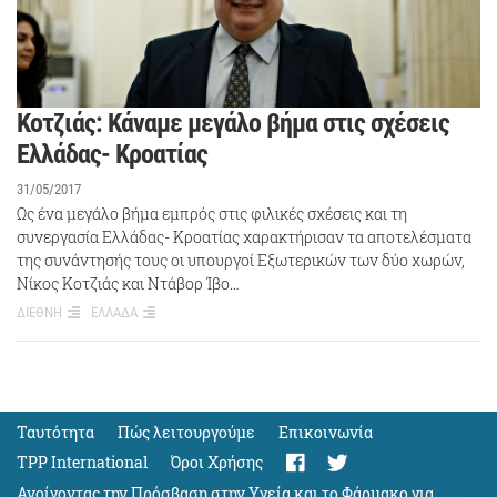
Κοτζιάς: Κάναμε μεγάλο βήμα στις σχέσεις
Ελλάδας- Κροατίας
31/05/2017
Ως ένα μεγάλο βήμα εμπρός στις φιλικές σχέσεις και τη
συνεργασία Ελλάδας- Κροατίας χαρακτήρισαν τα αποτελέσματα
της συνάντησής τους οι υπουργοί Εξωτερικών των δύο χωρών,
Νίκος Κοτζιάς και Ντάβορ Ίβο…
ΔΙΕΘΝΗ
ΕΛΛΑΔΑ
Ταυτότητα
Πώς λειτουργούμε
Eπικοινωνία
TPP International
Όροι Χρήσης
Ανοίγοντας την Πρόσβαση στην Υγεία και το Φάρμακο για