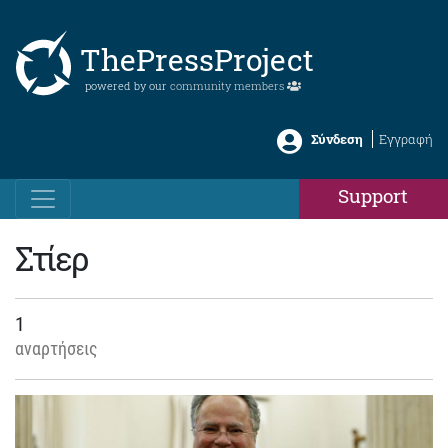
ThePressProject
powered by our
community members
Σύνδεση
Εγγραφή
Support
Στίερ
1
αναρτήσεις