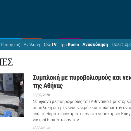
tpp.
TV
Ανασκόπηση
Πολιτισμ
Ρεπορτάζ
Ανάλυση
tpp.
Radio
ΙΕΣ
Συμπλοκή με πυροβολισμούς και νε
της Αθήνας
13/02/2020
Σύμφωνα με πληροφορίες του Αθηναϊκό Πρακτορείο
συμπλοκή υπήρξε ένας νεκρός και τουλάχιστον ένα
ενώ τα θύματα διακομίστηκαν στο νοσοκομείο Ευαγγ
γιατροί διαπίστωσαν τον……
ΕΛΛΑΔΑ