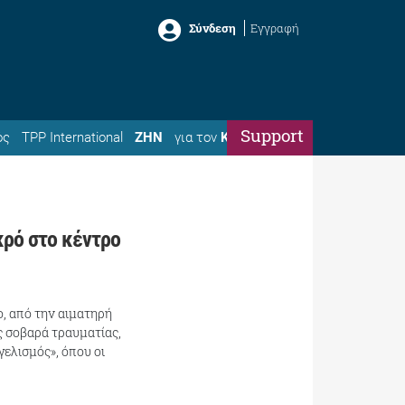
Σύνδεση
Εγγραφή
Support
ός
TPP International
ΖΗΝ
για τον
Κώστα
κρό στο κέντρο
, από την αιματηρή
ς σοβαρά τραυματίας,
ελισμός», όπου οι