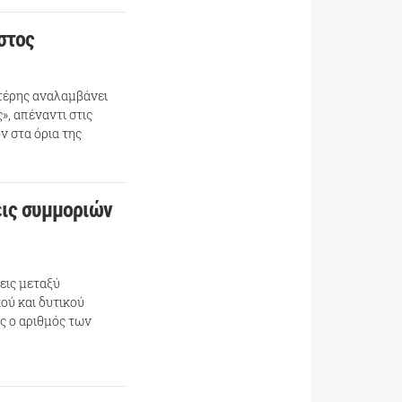
στος
ντέρης αναλαμβάνει
», απέναντι στις
ν στα όρια της
εις συμμοριών
εις μεταξύ
ού και δυτικού
ς ο αριθμός των