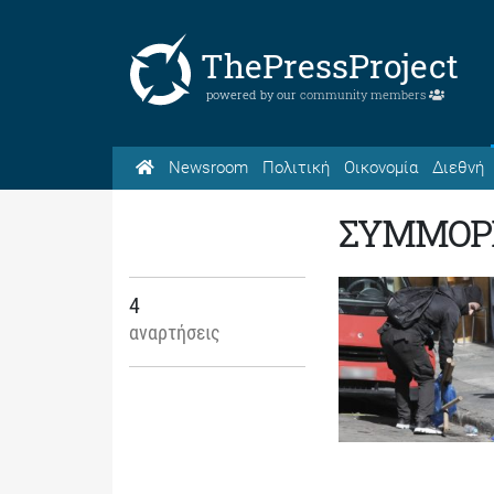
ThePressProject
powered by our
community members
Newsroom
Πολιτική
Οικονομία
Διεθνή
ΣΥΜΜΟΡ
4
αναρτήσεις