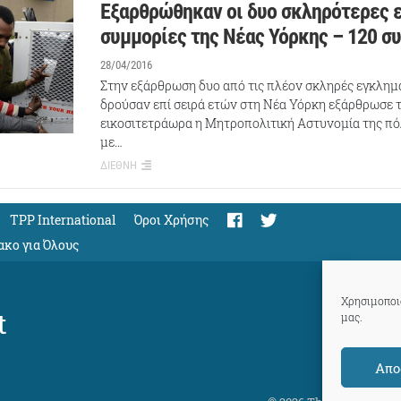
Εξαρθρώθηκαν οι δυο σκληρότερες 
συμμορίες της Νέας Υόρκης – 120 σ
28/04/2016
Στην εξάρθρωση δυο από τις πλέον σκληρές εγκλημ
δρούσαν επί σειρά ετών στη Νέα Υόρκη εξάρθρωσε τ
εικοσιτετράωρα η Μητροπολιτική Αστυνομία της πό
με…
ΔΙΕΘΝΗ
TPP International
Όροι Χρήσης
ακο για Όλους
Χρησιμοποιο
t
μας.
Απο