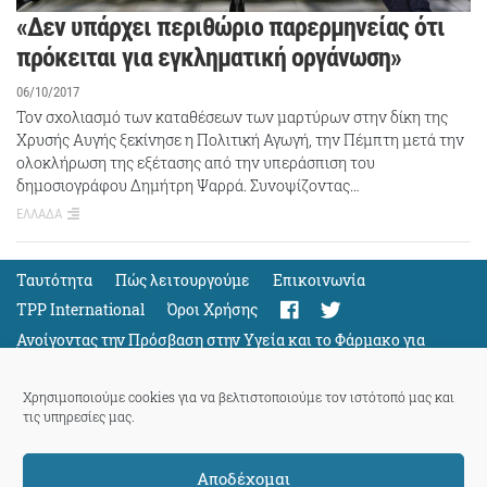
«Δεν υπάρχει περιθώριο παρερμηνείας ότι
πρόκειται για εγκληματική οργάνωση»
06/10/2017
Τον σχολιασμό των καταθέσεων των μαρτύρων στην δίκη της
Χρυσής Αυγής ξεκίνησε η Πολιτική Αγωγή, την Πέμπτη μετά την
ολοκλήρωση της εξέτασης από την υπεράσπιση του
δημοσιογράφου Δημήτρη Ψαρρά. Συνοψίζοντας…
ΕΛΛΑΔΑ
Ταυτότητα
Πώς λειτουργούμε
Eπικοινωνία
TPP International
Όροι Χρήσης
Ανοίγοντας την Πρόσβαση στην Υγεία και το Φάρμακο για
Όλους
Support
Χρησιμοποιούμε cookies για να βελτιστοποιούμε τον ιστότοπό μας και
τις υπηρεσίες μας.
Αποδέχομαι