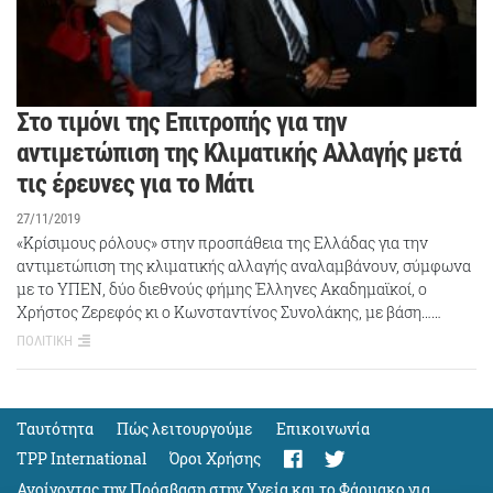
Στο τιμόνι της Επιτροπής για την
αντιμετώπιση της Κλιματικής Αλλαγής μετά
τις έρευνες για το Μάτι
27/11/2019
«Κρίσιμους ρόλους» στην προσπάθεια της Ελλάδας για την
αντιμετώπιση της κλιματικής αλλαγής αναλαμβάνουν, σύμφωνα
με το ΥΠΕΝ, δύο διεθνούς φήμης Έλληνες Ακαδημαϊκοί, ο
Χρήστος Ζερεφός κι ο Κωνσταντίνος Συνολάκης, με βάση……
ΠΟΛΙΤΙΚΗ
Ταυτότητα
Πώς λειτουργούμε
Eπικοινωνία
TPP International
Όροι Χρήσης
Ανοίγοντας την Πρόσβαση στην Υγεία και το Φάρμακο για