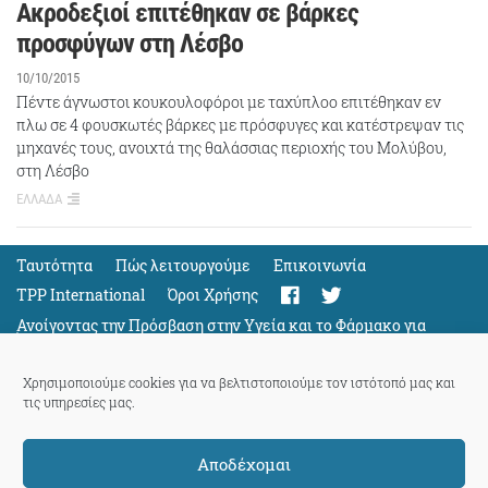
Ακροδεξιοί επιτέθηκαν σε βάρκες
προσφύγων στη Λέσβο
10/10/2015
Πέντε άγνωστοι κουκουλοφόροι με ταχύπλοο επιτέθηκαν εν
πλω σε 4 φουσκωτές βάρκες με πρόσφυγες και κατέστρεψαν τις
μηχανές τους, ανοιχτά της θαλάσσιας περιοχής του Μολύβου,
στη Λέσβο
ΕΛΛΑΔΑ
Ταυτότητα
Πώς λειτουργούμε
Eπικοινωνία
TPP International
Όροι Χρήσης
Ανοίγοντας την Πρόσβαση στην Υγεία και το Φάρμακο για
Όλους
Support
Χρησιμοποιούμε cookies για να βελτιστοποιούμε τον ιστότοπό μας και
τις υπηρεσίες μας.
Αποδέχομαι
ThePressProject