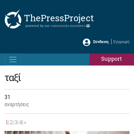
ThePressProject
powered by our
community members
Σύνδεση
Εγγραφή
Support
ταξί
31
αναρτήσεις
1
2
3
4
»