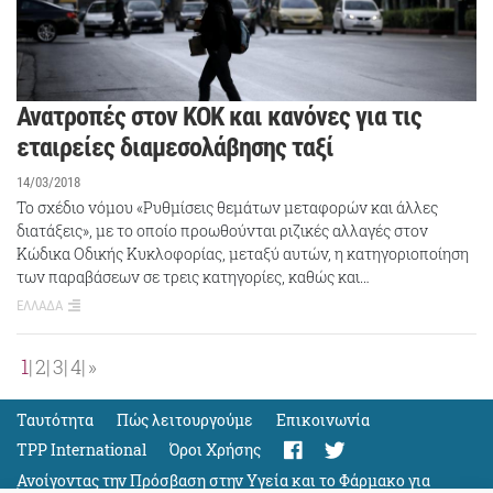
Ανατροπές στον ΚΟΚ και κανόνες για τις
εταιρείες διαμεσολάβησης ταξί
14/03/2018
Το σχέδιο νόμου «Ρυθμίσεις θεμάτων μεταφορών και άλλες
διατάξεις», με το οποίο προωθούνται ριζικές αλλαγές στον
Κώδικα Οδικής Κυκλοφορίας, μεταξύ αυτών, η κατηγοριοποίηση
των παραβάσεων σε τρεις κατηγορίες, καθώς και…
ΕΛΛΑΔΑ
1
2
3
4
»
Ταυτότητα
Πώς λειτουργούμε
Eπικοινωνία
TPP International
Όροι Χρήσης
Ανοίγοντας την Πρόσβαση στην Υγεία και το Φάρμακο για