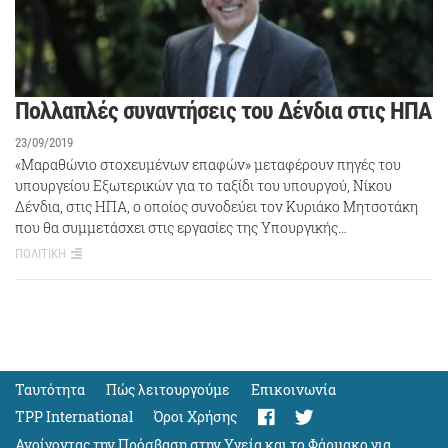
Πολλαπλές συναντήσεις του Δένδια στις ΗΠΑ
23/09/2019
«Μαραθώνιο στοχευμένων επαφών» μεταφέρουν πηγές του
υπουργείου Εξωτερικών για το ταξίδι του υπουργού, Νίκου
Δένδια, στις ΗΠΑ, ο οποίος συνοδεύει τον Κυριάκο Μητσοτάκη
που θα συμμετάσχει στις εργασίες της Υπουργικής…
ΠΟΛΙΤΙΚΗ
Ταυτότητα
Πώς λειτουργούμε
Eπικοινωνία
TPP International
Όροι Χρήσης
Ανοίγοντας την Πρόσβαση στην Υγεία και το Φάρμακο για