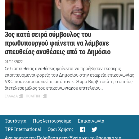
3ος κατά σειρά σύμβουλος του
πρωθυπουργού φαίνεται να λάμβανε
απευθείας αναθέσεις από το Δημόσιο
01/11/2022
Σε 6 απευθείας αναθέσεις φαίνεται να προέβησαν τέσσερις
εποπτευόμενοι φορείς του Δημοσίου στην εταιρεία επικοινωνίας
V&O που εκπροσωπείται από τον κ. Θωμά Βαρβιτσιώτη, ο οποίος
διετέλεσε μέλος του επικοινωνιακού επιτελείου…
ΕΛΛΑΔΑ
ΠΟΛΙΤΙΚΗ
Ταυτότητα
Πώς λειτουργούμε
Eπικοινωνία
TPP International
Όροι Χρήσης
Ανοίγοντας την Πρόσβαση στην Υγεία και το Φάρμακο για