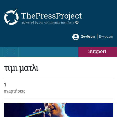
ThePressProject
powered by our
community members
Σύνδεση
Εγγραφή
Support
τιμι ματλι
1
αναρτήσεις