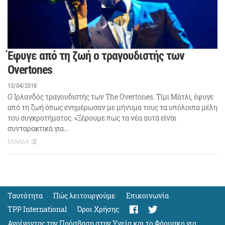
Έφυγε από τη ζωή ο τραγουδιστής των
Overtones
13/04/2018
O Ιρλανδός τραγουδιστής των The Overtones. Τίμι Μάτλι, έφυγε
από τη ζωή όπως ενημέρωσαν με μήνυμα τους τα υπόλοιπα μέλη
του συγκροτήματος. «Ξέρουμε πως τα νέα αυτά είναι
συνταρακτικά για…
ΕΛΛΑΔΑ
Ταυτότητα
Πώς λειτουργούμε
Eπικοινωνία
TPP International
Όροι Χρήσης
Ανοίγοντας την Πρόσβαση στην Υγεία και το Φάρμακο για