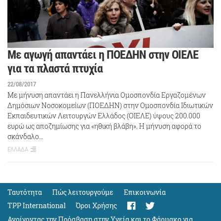
Με αγωγή απαντάει η ΠΟΕΔΗΝ στην ΟΙΕΛΕ
για τα πλαστά πτυχία
22/08/2017
Με μήνυση απαντάει η Πανελλήνια Ομοσπονδία Εργαζομένων
Δημόσιων Νοσοκομείων (ΠΟΕΔΗΝ) στην Ομοσπονδία Ιδιωτικών
Εκπαιδευτικών Λειτουργών Ελλάδος (ΟΙΕΛΕ) ύψους 200.000
ευρώ ως αποζημίωσης για «ηθική βλάβη». Η μήνυση αφορά το
σκάνδαλο…
ΕΛΛΑΔΑ
Ταυτότητα
Πώς λειτουργούμε
Eπικοινωνία
TPP International
Όροι Χρήσης
Ανοίγοντας την Πρόσβαση στην Υγεία και το Φάρμακο για