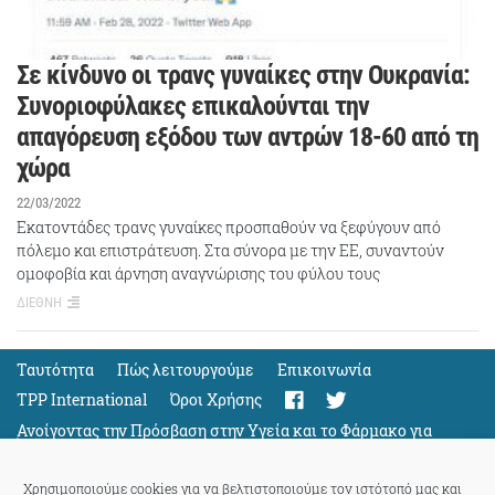
Σε κίνδυνο οι τρανς γυναίκες στην Ουκρανία:
Συνοριοφύλακες επικαλούνται την
απαγόρευση εξόδου των αντρών 18-60 από τη
χώρα
22/03/2022
Εκατοντάδες τρανς γυναίκες προσπαθούν να ξεφύγουν από
πόλεμο και επιστράτευση. Στα σύνορα με την ΕΕ, συναντούν
ομοφοβία και άρνηση αναγνώρισης του φύλου τους
ΔΙΕΘΝΗ
Ταυτότητα
Πώς λειτουργούμε
Eπικοινωνία
TPP International
Όροι Χρήσης
Ανοίγοντας την Πρόσβαση στην Υγεία και το Φάρμακο για
Όλους
Support
Χρησιμοποιούμε cookies για να βελτιστοποιούμε τον ιστότοπό μας και