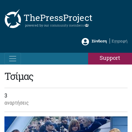
ThePressProject
powered by our
community members
Σύνδεση
Εγγραφή
Support
Τσίμας
3
αναρτήσεις