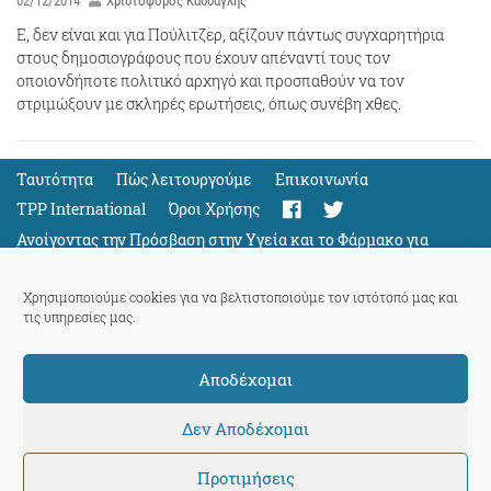
02/12/2014
Χριστόφορος Κάσδαγλης
Ε, δεν είναι και για Πούλιτζερ, αξίζουν πάντως συγχαρητήρια
στους δημοσιογράφους που έχουν απέναντί τους τον
οποιονδήποτε πολιτικό αρχηγό και προσπαθούν να τον
στριμώξουν με σκληρές ερωτήσεις, όπως συνέβη χθες.
Ταυτότητα
Πώς λειτουργούμε
Eπικοινωνία
TPP International
Όροι Χρήσης
Ανοίγοντας την Πρόσβαση στην Υγεία και το Φάρμακο για
Όλους
Support
Χρησιμοποιούμε cookies για να βελτιστοποιούμε τον ιστότοπό μας και
τις υπηρεσίες μας.
Αποδέχομαι
ThePressProject
powered by our
community members
Δεν Αποδέχομαι
Προτιμήσεις
© 2026 ThePressProject | Created by BitsnBytes & re-manufactured