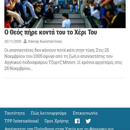
Ο Θεός πήρε κοντά του το Χέρι Του
25/11/2020
Γιάννης Κωνσταντίνου
Οι επαναστάτες δεν κάνουν ποτέ κάτι στην τύχη. Στις 25
Νοεμβρίου του 2005 έφυγε από τη ζωή ο επαναστάτης του
Αγγλικού ποδοσφαίρου Τζορτζ Μπεστ. 11 χρόνια αργότερα, στις
25 Νοεμβρίου…
Ταυτότητα
Πώς λειτουργούμε
Eπικοινωνία
TPP International
Όροι Χρήσης
Ανοίγοντας την Πρόσβαση στην Υγεία και το Φάρμακο για