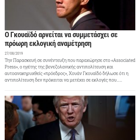
Ο Γκουαϊδό αρνείται να συμμετάσχει σε
πρόωρη εκλογική αναμέτρηση
27/08/2019
Την Παρασκευή σε συνέντευξη που παραχώρησε στο «Associated
Press», ο ηγέτης της βενεζολανικής αντιπολίτευση και
αυτοανακηρυχθείς «πρόεδρος», Χουάν Γκουαϊδό δήλωσε ότι η
αντιπολίτευση δεν πρόκειται να μετέχει σε εκλογές που……