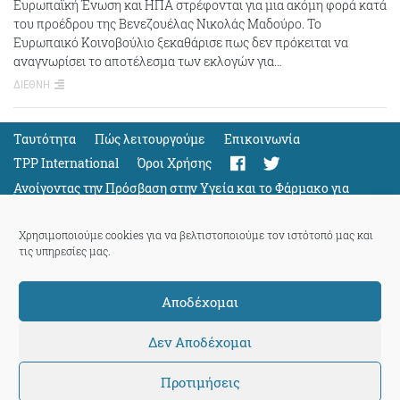
Ευρωπαϊκή Ένωση και ΗΠΑ στρέφονται για μια ακόμη φορά κατά
του προέδρου της Βενεζουέλας Νικολάς Μαδούρο. Το
Ευρωπαικό Κοινοβούλιο ξεκαθάρισε πως δεν πρόκειται να
αναγνωρίσει το αποτέλεσμα των εκλογών για…
ΔΙΕΘΝΗ
Ταυτότητα
Πώς λειτουργούμε
Eπικοινωνία
TPP International
Όροι Χρήσης
Ανοίγοντας την Πρόσβαση στην Υγεία και το Φάρμακο για
Όλους
Support
Χρησιμοποιούμε cookies για να βελτιστοποιούμε τον ιστότοπό μας και
τις υπηρεσίες μας.
Αποδέχομαι
ThePressProject
powered by our
community members
Δεν Αποδέχομαι
Προτιμήσεις
© 2026 ThePressProject | Created by BitsnBytes & re-manufactured