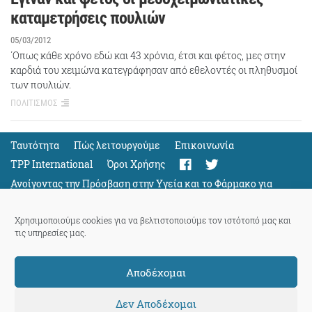
καταμετρήσεις πουλιών
05/03/2012
΄Οπως κάθε χρόνο εδώ και 43 χρόνια, έτσι και φέτος, μες στην
καρδιά του χειμώνα κατεγράφησαν από εθελοντές οι πληθυσμοί
των πουλιών.
ΠΟΛΙΤΙΣΜΟΣ
Ταυτότητα
Πώς λειτουργούμε
Eπικοινωνία
TPP International
Όροι Χρήσης
Ανοίγοντας την Πρόσβαση στην Υγεία και το Φάρμακο για
Όλους
Support
Χρησιμοποιούμε cookies για να βελτιστοποιούμε τον ιστότοπό μας και
τις υπηρεσίες μας.
Αποδέχομαι
ThePressProject
powered by our
community members
Δεν Αποδέχομαι