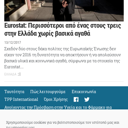
Eurostat: Περισσότεροι από ένας στους τρεις
στην Ελλάδα χωρίς βασικά αγαθά
13/12/2017
Σχεδόν δύο στους δέκα πολίτες της Ευρωπαϊκής Ένωσης δεν
είχαν τον 2016 τη δυνατότητα να αποκτήσουν ή να απολαύσουν
βασικά υλικά και κοινωνικά αγαθά, σύμφωνα με τα στοιχεία της
Eurostat.…
ΕΛΛΑΔΑ
Ταυτότητα
Πώς λειτουργούμε
Eπικοινωνία
TPP International
Όροι Χρήσης
Ανοίγοντας την Πρόσβαση στην Υγεία και το Φάρμακο για
Όλους
Support
Χρησιμοποιούμε cookies για να βελτιστοποιούμε τον ιστότοπό μας και
τις υπηρεσίες μας.